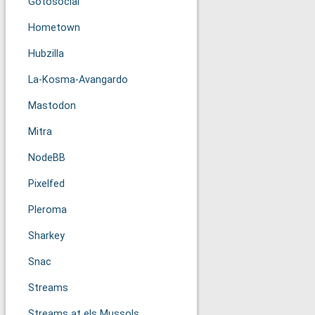
Gotosocial
Hometown
Hubzilla
La-Kosma-Avangardo
Mastodon
Mitra
NodeBB
Pixelfed
Pleroma
Sharkey
Snac
Streams
Streams at els Mussols