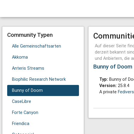
Community Typen
Communiti
Auf dieser Seite f
Alle Gemeinschaftsarten
derzeit bekannt sin
Akkoma
und Anbietern, die
Bunny of Doom (
Anteris Streams
Biophilic Research Network
Typ:
Bunny of D
Version:
25.8.4
Bunny of Doom
A private
Fediver
CaseLibre
Forte Canyon
Friendica