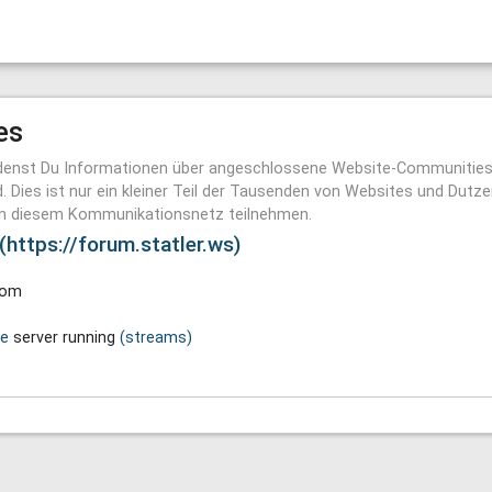
es
indenst Du Informationen über angeschlossene Website-Communities,
d. Dies ist nur ein kleiner Teil der Tausenden von Websites und Dutz
 an diesem Kommunikationsnetz teilnehmen.
https://forum.statler.ws)
oom
se
server running
(streams)